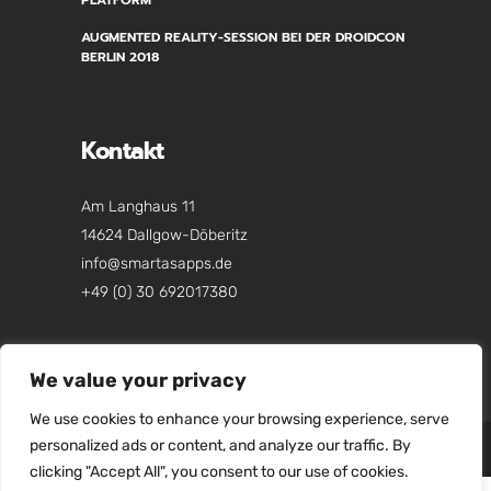
PLATFORM
AUGMENTED REALITY-SESSION BEI DER DROIDCON
BERLIN 2018
Kontakt
Am Langhaus 11
14624 Dallgow-Döberitz
info@smartasapps.de
+49 (0) 30 692017380
We value your privacy
We use cookies to enhance your browsing experience, serve
personalized ads or content, and analyze our traffic. By
© 2018 Smart As Apps GmbH. All Rights
clicking "Accept All", you consent to our use of cookies.
Reserved.
Impressum
.
Datenschutz
.