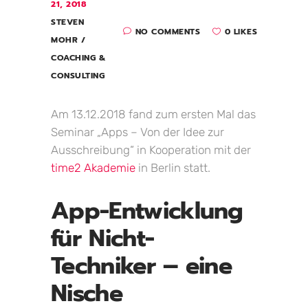
21, 2018
STEVEN
NO COMMENTS
0 LIKES
MOHR
COACHING &
CONSULTING
Am 13.12.2018 fand zum ersten Mal das
Seminar „Apps – Von der Idee zur
Ausschreibung“ in Kooperation mit der
time2 Akademie
in Berlin statt.
App-Entwicklung
für Nicht-
Techniker – eine
Nische